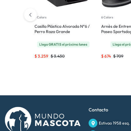
5 Colors
6 Colors
miento
Casilla Plástica Alvorada N°6 /
Arnés de Entre
es / 65 x 77
Perro Raza Grande
Paseo Sportsdog
 próximo
lunes
Llega
GRATIS
el próximo
lunes
Llega el pr
$
3.259
$
3.430
$
674
$
709
Contacto
Estivao 1958 esq.