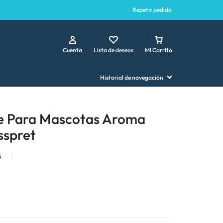
Repetir pedido
Cuenta
Lista de deseos
Mi Carrito
Historial de navegación
e Para Mascotas Aroma
sspret
5