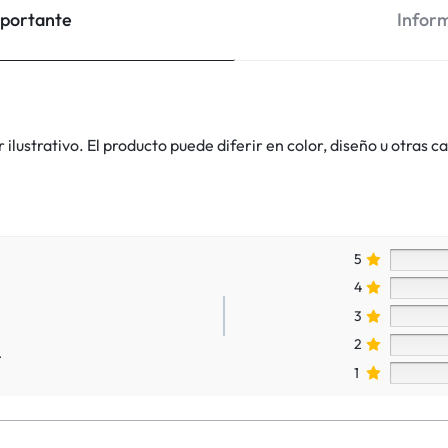
mportante
Inform
lustrativo. El producto puede diferir en color, diseño u otras ca
5
4
3
2
.
1