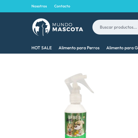
Nosotros
Contacto
MUNDO
LO
HOT SALE
Alimento para Perros
Alimento para G
MASCOTA
MEJOR
PARA
TU
MASCOTA