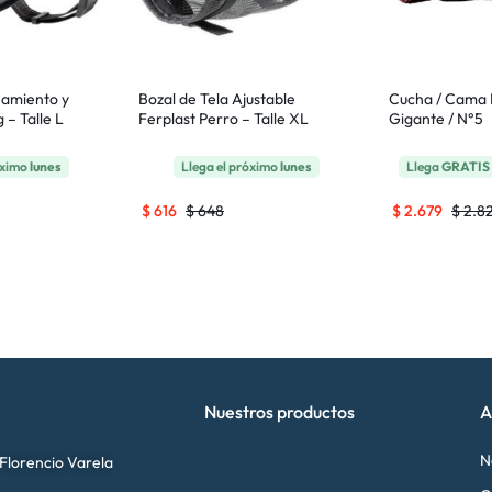
namiento y
Bozal de Tela Ajustable
Cucha / Cama 
 – Talle L
Ferplast Perro – Talle XL
Gigante / N°5
óximo
lunes
Llega el próximo
lunes
Llega
GRATIS
$
616
$
648
$
2.679
$
2.8
Nuestros productos
A
N
 Florencio Varela