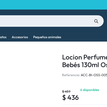
atos
Accesorios
Pequeños animales
Locion Perfum
Bebés 130ml O
Referencia:
ACC-BI-OSS-00
6 disponibles
$
459
$
436