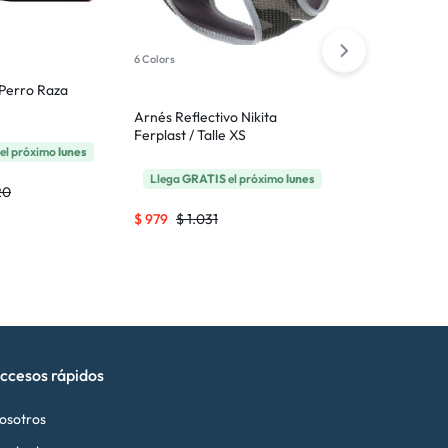
6 Colors
6 Colors
Perro Raza
Arnés Reflectivo Nikita
Arnés Reflect
Ferplast / Talle XS
Ferplast / Tal
el próximo
lunes
Llega
GRATIS
el próximo
lunes
Llega
GRATI
20
$
979
$
1.031
$
1.207
$
1.2
ccesos rápidos
osotros