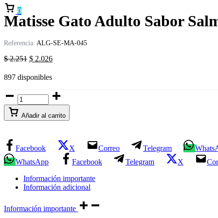
Carrito
0
Matisse Gato Adulto Sabor Salm
Referencia:
ALG-SE-MA-045
$
2.251
$
2.026
897 disponibles
Matisse
Gato
Adulto
Añadir al carrito
Sabor
Salmón
y
Arroz
Facebook
X
Correo
Telegram
Whats
7,5
WhatsApp
Facebook
Telegram
X
Cor
Kg
cantidad
Información importante
Información adicional
Información importante