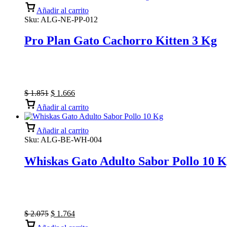
Añadir al carrito
Sku:
ALG-NE-PP-012
Pro Plan Gato Cachorro Kitten 3 Kg
$
1.851
$
1.666
Añadir al carrito
Añadir al carrito
Sku:
ALG-BE-WH-004
Whiskas Gato Adulto Sabor Pollo 10 
$
2.075
$
1.764