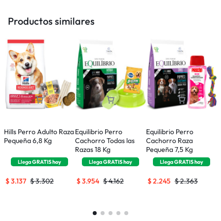
Productos similares
Hills Perro Adulto Raza
Equilibrio Perro
Equilibrio Perro
E
Pequeña 6,8 Kg
Cachorro Todas las
Cachorro Raza
R
Razas 18 Kg
Pequeña 7,5 Kg
Llega
GRATIS
hoy
Llega
GRATIS
hoy
Llega
GRATIS
hoy
$
3.137
$
3.302
$
3.954
$
4.162
$
2.245
$
2.363