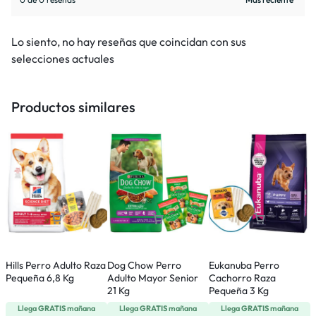
Lo siento, no hay reseñas que coincidan con sus
selecciones actuales
Productos similares
Hills Perro Adulto Raza
Dog Chow Perro
Eukanuba Perro
R
Pequeña 6,8 Kg
Adulto Mayor Senior
Cachorro Raza
P
21 Kg
Pequeña 3 Kg
M
Llega
GRATIS
mañana
Llega
GRATIS
mañana
Llega
GRATIS
mañana