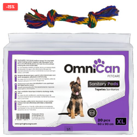
-15%
1/1