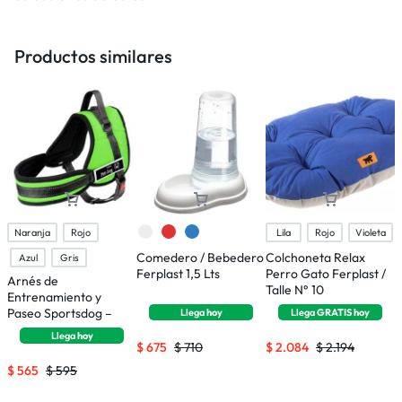
Productos similares
Naranja
Rojo
Lila
Rojo
Violeta
Comedero / Bebedero
Colchoneta Relax
P
Azul
Gris
Ferplast 1,5 Lts
Perro Gato Ferplast /
E
Arnés de
Talle N° 10
C
Entrenamiento y
6
Paseo Sportsdog –
Llega
hoy
Llega
GRATIS
hoy
Talle S
Llega
hoy
$
675
$
710
$
2.084
$
2.194
$
565
$
595