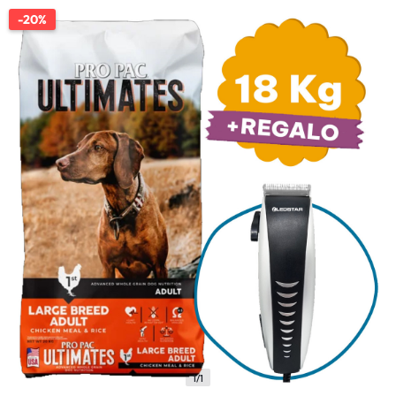
-20%
1/1