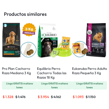
Productos similares
Pro Plan Cachorro
Equilibrio Perro
Eukanuba Perro Adulto
R
Raza Mediana 3 Kg
Cachorro Todas las
Raza Pequeña 3 Kg
P
Razas 18 Kg
Llega
GRATIS
mañana
Llega
GRATIS
mañana
Llega
GRATIS
mañana
lunes
lunes
lunes
$
1.328
$
1.476
$
3.954
$
4.162
$
1.093
$
1.150