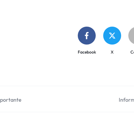
Facebook
X
C
mportante
Inform