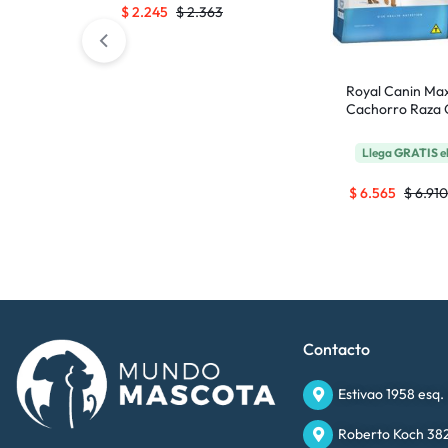
$
2.245
$
2.363
Royal Canin Max
Cachorro Raza 
Llega
GRATIS
e
$
6.565
$
6.910
Contacto
Estivao 1958 esq.
Roberto Koch 382