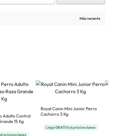
Royal Canin Mini Junior Perro
Royal Canin M
Cachorro 3 Kg
Raza Grande 
o Adulto Control
Grande 15 Kg
Llega
GRATIS
el próximo
lunes
Llega
GRATI
el próximo
lunes