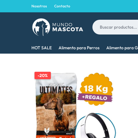
Nosotros
Contacto
MUNDO
LO
HOT SALE
Alimento para Perros
Alimento para G
MASCOTA
MEJOR
PARA
-20%
TU
MASCOTA