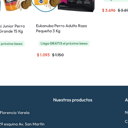
$
3.696
$
3.8
Eukanuba Perro Adulto Raza
i Junior Perro
Pequeña 3 Kg
Grande 15 Kg
Llega
GRATIS
el próximo
lunes
l próximo
lunes
$
1.093
$
1.150
Nuestros productos
A
N
 Florencio Varela
C
9 esquina Av. San Martín