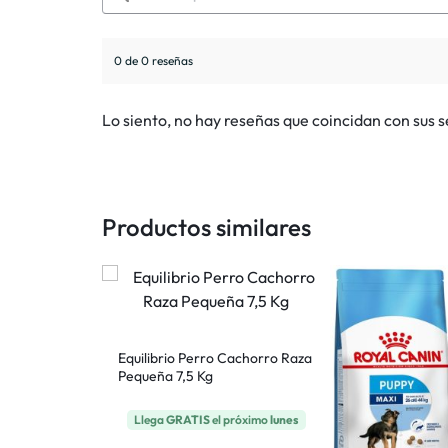
0 de 0 reseñas
Lo siento, no hay reseñas que coincidan con sus 
Productos similares
Adulto Mayor
Equilibrio Perro Cachorro Raza
Pequeña 7,5 Kg
 próximo
lunes
Llega
GRATIS
el próximo
lunes