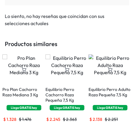
Lo siento, no hay reseñas que coincidan con sus
selecciones actuales
Productos similares
Pro Plan Cachorro
Equilibrio Perro
Equilibrio Perro Adulto
Raza Mediana 3 Kg
Cachorro Raza
Raza Pequeña 7,5 Kg
E
Pequeña 7,5 Kg
C
G
Llega
GRATIS
hoy
Llega
GRATIS
hoy
Llega
GRATIS
hoy
$
1.328
$
1.476
$
2.245
$
2.363
$
2.138
$
2.251