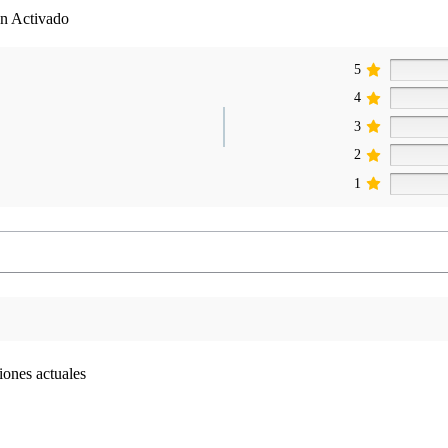
ón Activado
5
4
3
2
1
iones actuales