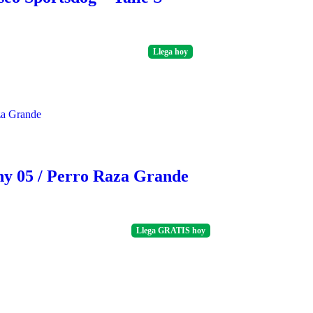
Llega
hoy
nny 05 / Perro Raza Grande
Llega
GRATIS
hoy