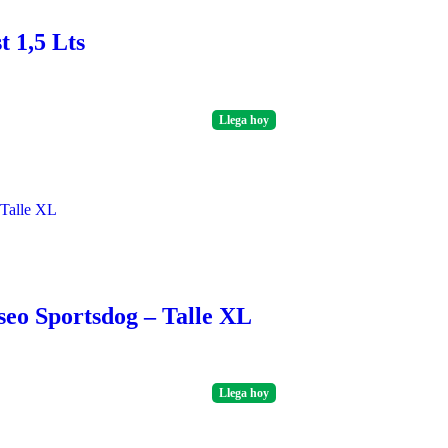
 1,5 Lts
Llega
hoy
seo Sportsdog – Talle XL
Llega
hoy