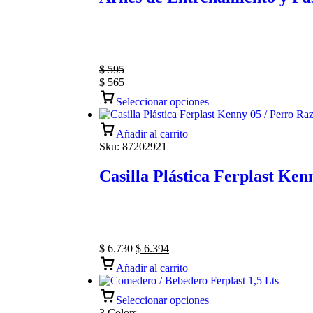
$
595
$
565
Seleccionar opciones
Añadir al carrito
Sku:
87202921
Casilla Plástica Ferplast Ke
$
6.730
$
6.394
Añadir al carrito
Seleccionar opciones
3 Colors