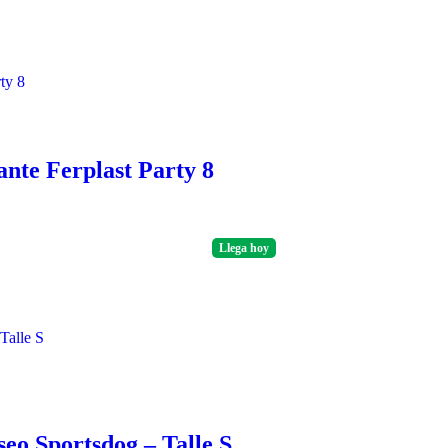
ante Ferplast Party 8
Llega
hoy
eo Sportsdog – Talle S