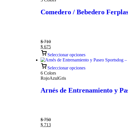
Comedero / Bebedero Ferplast
$
710
$
675
Seleccionar opciones
Seleccionar opciones
6 Colors
Rojo
Azul
Gris
Arnés de Entrenamiento y Pa
$
750
$
713