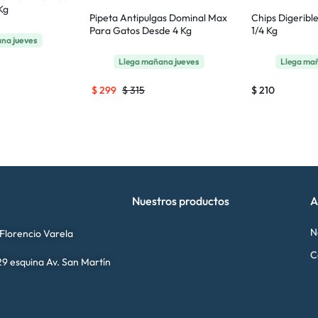
Kg
Pipeta Antipulgas Dominal Max
Chips Digeribl
Para Gatos Desde 4 Kg
1/4 Kg
ana
jueves
Llega mañana
jueves
Llega ma
$
299
$
315
$
210
Nuestros productos
A
N
 Florencio Varela
C
9 esquina Av. San Martín