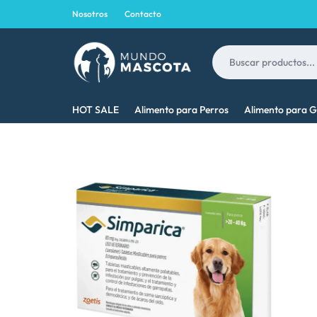
Nosotros
Contacto
MUNDO
LO
HOT SALE
Alimento para Perros
Alimento para G
MASCOTA
MEJOR
PARA
TU
MASCOTA