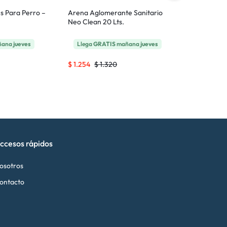
es Para Perro –
Arena Aglomerante Sanitario
Piedra Sanita
Neo Clean 20 Lts.
Silica Gel 8 Kg
ñana
jueves
Llega
GRATIS
mañana
jueves
Llega
GRAT
$
1.254
$
1.320
$
1.130
$
1.18
ccesos rápidos
osotros
ontacto