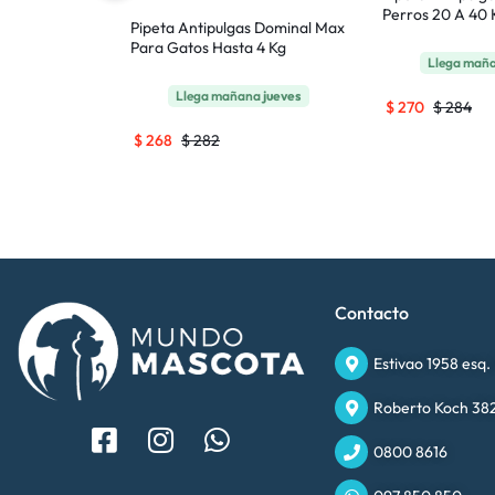
Perros 20 A 40 
 y Garrapata
Pipeta Antipulgas Dominal Max
Raza Pequeña
Para Gatos Hasta 4 Kg
Llega mañ
na
jueves
Llega mañana
jueves
$
270
$
284
$
268
$
282
Contacto
Estivao 1958 esq.
Roberto Koch 382
0800 8616