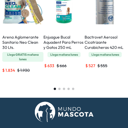
Arena Aglomerante
Enjuague Bucal
Bactrovet Aerosol
F
Sanitario Neo Clean
Aquadent Para Perros
Cicatrizante
A
30 Lts.
y Gatos 250 mL
Curabicheras 420 mL
y
Llega
GRATIS
mañana
Llega mañana
lunes
Llega mañana
lunes
lunes
$
633
$
666
$
527
$
555
$
1.834
$
1.930