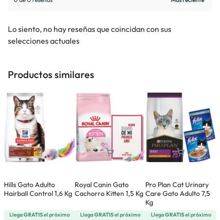
Lo siento, no hay reseñas que coincidan con sus
selecciones actuales
Productos similares
Hills Gato Adulto
Royal Canin Gato
Pro Plan Cat Urinary
W
Hairball Control 1,6 Kg
Cachorro Kitten 1,5 Kg
Care Gato Adulto 7,5
S
Kg
Llega
GRATIS
el próximo
Llega
GRATIS
el próximo
Llega
GRATIS
el próximo