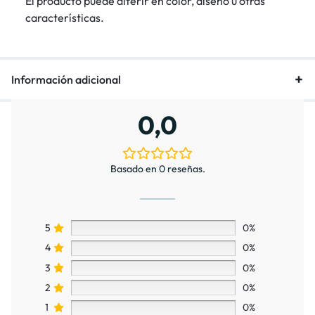
El producto puede diferir en color, diseño u otras
características.
Información adicional
0,0
Basado en 0 reseñas.
5
0%
4
0%
3
0%
2
0%
1
0%