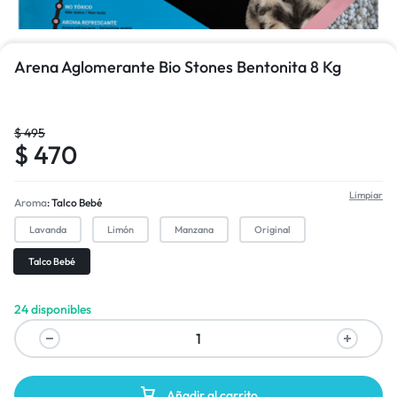
Arena Aglomerante Bio Stones Bentonita 8 Kg
$
495
$
470
Limpiar
Aroma
Talco Bebé
1/2
Lavanda
Limón
Manzana
Original
Talco Bebé
24 disponibles
Añadir al carrito