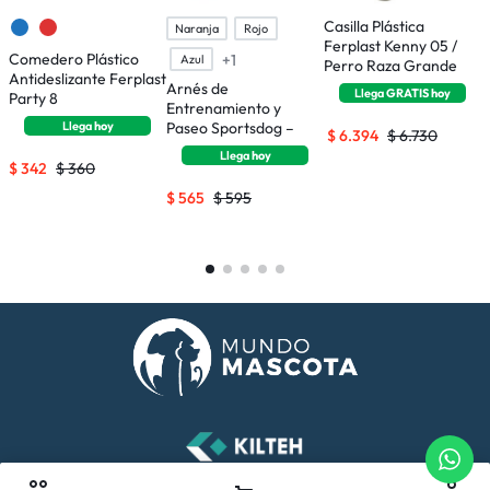
Casilla Plástica
Naranja
Rojo
Ferplast Kenny 05 /
Comedero Plástico
C
+1
Azul
Perro Raza Grande
Antideslizante Ferplast
P
Arnés de
Llega
GRATIS
hoy
Party 8
T
Entrenamiento y
Llega
hoy
Paseo Sportsdog –
$
6.394
$
6.730
Talle S
Llega
hoy
$
342
$
360
$
$
565
$
595