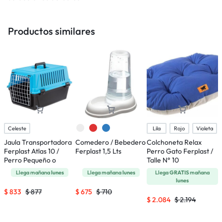
Productos similares
Celeste
Lila
Rojo
Violeta
Jaula Transportadora
Comedero / Bebedero
Colchoneta Relax
J
Ferplast Atlas 10 /
Ferplast 1,5 Lts
Perro Gato Ferplast /
F
Perro Pequeño o
Talle N° 10
p
Gatos
P
Llega mañana
lunes
Llega mañana
lunes
Llega
GRATIS
mañana
lunes
$
833
$
877
$
675
$
710
$
2.084
$
2.194