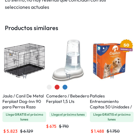
selecciones actuales
Productos similares
Jaula / Canil De Metal
Comedero / Bebedero
Pañales
C
Ferplast Dog-Inn 90
Ferplast 1,5 Lts
Entrenamiento
I
para Perros Raza
Capitas 50 Unidades /
G
Mediana
65 x 77 Cms
1
Llega
GRATIS
el próximo
Llega el próximo
lunes
Llega
GRATIS
el próximo
lunes
lunes
$
675
$
710
$
5.823
$
6.129
$
1.488
$
1.750
$