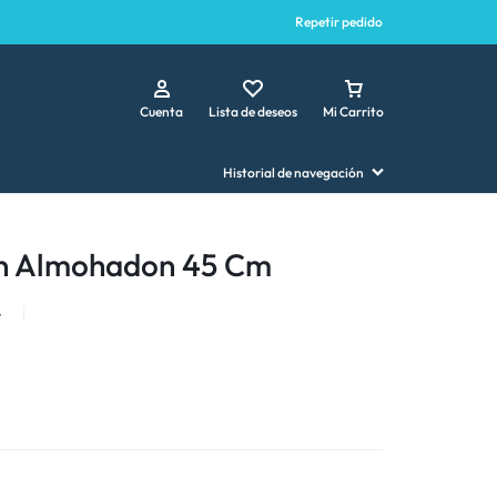
Repetir pedido
Cuenta
Lista de deseos
Mi Carrito
Historial de navegación
n Almohadon 45 Cm
4