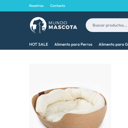
Nosotros
Contacto
MUNDO
LO
HOT SALE
Alimento para Perros
Alimento para G
MASCOTA
MEJOR
PARA
TU
MASCOTA