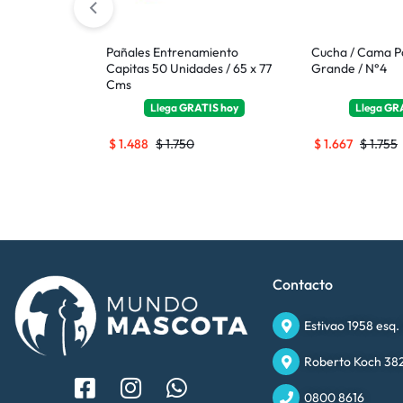
 Perro Gato
Pañales Entrenamiento
Cucha / Cama P
° 10
Capitas 50 Unidades / 65 x 77
Grande / N°4
Cms
TIS
hoy
Llega
GRATIS
hoy
Llega
GR
$
1.488
$
1.750
$
1.667
$
1.755
Contacto
Estivao 1958 esq.
Roberto Koch 382
0800 8616