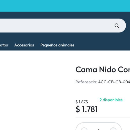
atos
Accesorios
Pequeños animales
Cama Nido Co
Referencia:
ACC-CB-CB-00
2 disponibles
$
1.875
$
1.781