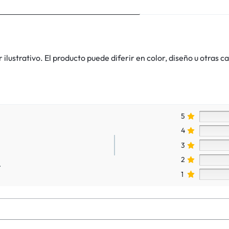
lustrativo. El producto puede diferir en color, diseño u otras ca
5
4
3
2
.
1