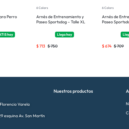
6 Colors
6 Colors
ara Perro
Arnés de Entrenamiento y
Arnés de Entr
Paseo Sportsdog – Talle XL
Paseo Sportsdo
ATIS
hoy
Llega
hoy
Lle
$
713
$
750
$
674
$
709
Nuestros productos
A
N
 Florencio Varela
C
9 esquina Av. San Martín