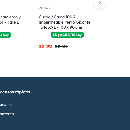
9 Colors
2 Colors
enamiento y
Cucha / Cama 100%
Rascador Par
g – Talle L
Impermeable Perro Gigante
Corrugado
Talle XXL / 100 x 90 cms
ga
hoy
Llega
GRATIS
hoy
Ll
$
2.393
$
2.519
$
276
$
290
ccesos rápidos
osotros
ontacto