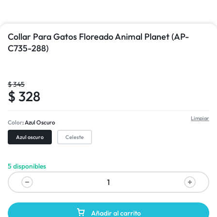
Collar Para Gatos Floreado Animal Planet (AP-
C735-288)
$
345
$
328
Limpiar
Color
Azul Oscuro
Azul oscuro
Celeste
5 disponibles
Añadir al carrito