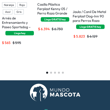
Casilla Plástica
Naranja
Rojo
Ferplast Kenny 05 /
Jaula / Canil De Metal
J
Azul
Gris
Perro Raza Grande
Ferplast Dog-Inn 90
F
Arnés de
Llega
GRATIS
hoy
para Perros Raza
p
Entrenamiento y
Mediana
P
Paseo Sportsdog –
Llega
GRATIS
hoy
$
6.394
$
6.730
Talle S
Llega
hoy
$
5.823
$
6.129
$
565
$
595