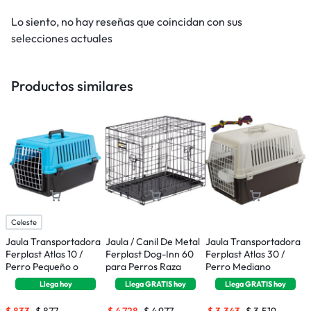
Lo siento, no hay reseñas que coincidan con sus
selecciones actuales
Productos similares
Celeste
Jaula Transportadora
Jaula / Canil De Metal
Jaula Transportadora
A
Ferplast Atlas 10 /
Ferplast Dog-Inn 60
Ferplast Atlas 30 /
E
Perro Pequeño o
para Perros Raza
Perro Mediano
P
Gatos
Pequeña
T
Llega
hoy
Llega
GRATIS
hoy
Llega
GRATIS
hoy
$
833
$
877
$
4.728
$
4.977
$
3.343
$
3.519
$