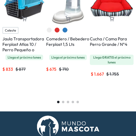
Celeste
Jaula Transportadora
Comedero / Bebedero
Cucha / Cama Para
A
Ferplast Atlas 10 /
Ferplast 1,5 Lts
Perro Grande / N°4
E
Perro Pequeño o
P
Gatos
T
Llega el próximo
lunes
Llega el próximo
lunes
Llega
GRATIS
el próximo
lunes
$
833
$
877
$
675
$
710
$
$
1.667
$
1.755