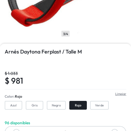
3/4
Arnés Daytona Ferplast / Talle M
$
1.033
$
981
Limpiar
Color
Rojo
Azul
Gris
Negro
Rojo
Verde
96 disponibles