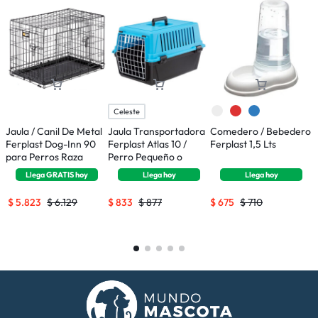
Celeste
Jaula / Canil De Metal
Jaula Transportadora
Comedero / Bebedero
P
Ferplast Dog-Inn 90
Ferplast Atlas 10 /
Ferplast 1,5 Lts
E
para Perros Raza
Perro Pequeño o
C
Mediana
Gatos
6
Llega
GRATIS
hoy
Llega
hoy
Llega
hoy
$
5.823
$
6.129
$
833
$
877
$
675
$
710