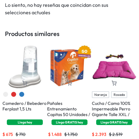
Lo siento, no hay reseñas que coincidan con sus
selecciones actuales
Productos similares
Naranja
Rosada
Comedero / Bebedero
Pañales
Cucha / Cama 100%
B
Ferplast 1,5 Lts
Entrenamiento
Impermeable Perro
F
Capitas 50 Unidades /
Gigante Talle XXL /
65 x 77 Cms
100 x 90 cms
Llega
hoy
Llega
GRATIS
hoy
Llega
GRATIS
hoy
$
675
$
710
$
1.488
$
1.750
$
2.393
$
2.519