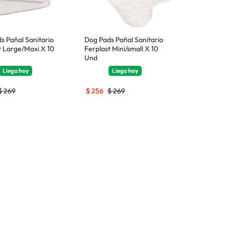
s Pañal Sanitario
Dog Pads Pañal Sanitario
t Large/Maxi X 10
Ferplast Mini/small X 10
Und
Llega
hoy
Llega
hoy
$
269
$
256
$
269