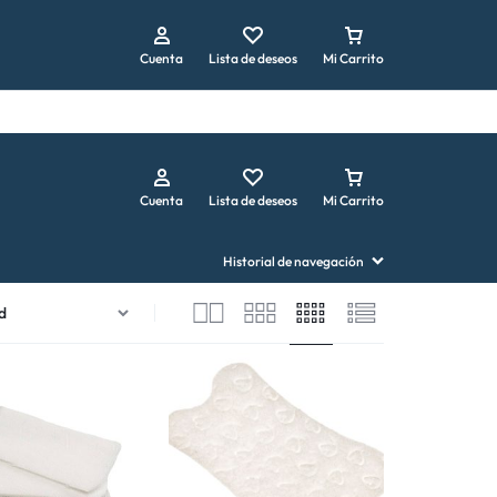
Repetir pedido
Cuenta
Lista de deseos
Mi Carrito
Cuenta
Lista de deseos
Mi Carrito
Historial de navegación