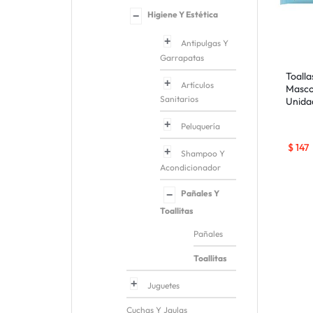
Higiene Y Estética
Antipulgas Y
Garrapatas
Toall
Artículos
Masco
Sanitarios
Unida
Peluquería
$
147
Shampoo Y
Acondicionador
Pañales Y
Toallitas
Pañales
Toallitas
Juguetes
Cuchas Y Jaulas