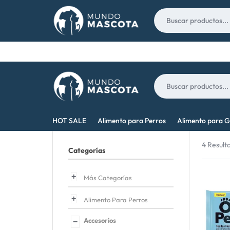
Nosotros
Contacto
MUNDO
LO
HOT SALE
Alimento para Perros
Alimento para G
MASCOTA
MEJOR
4 Result
Categorías
PARA
TU
Más Categorías
MASCOTA
Alimento Para Perros
Accesorios