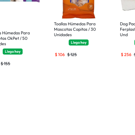
Toallas Húmedas Para
Dog Pad
Mascotas Capitas / 30
Ferplas
as Húmedas Para
Unidades
Und
tas OkPet / 50
Llega
hoy
des
Llega
hoy
$
106
$
125
$
256
$
155