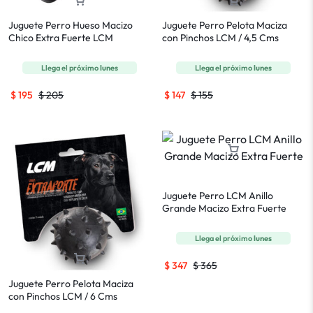
Juguete Perro Hueso Macizo
Juguete Perro Pelota Maciza
Chico Extra Fuerte LCM
con Pinchos LCM / 4,5 Cms
Llega el próximo
lunes
Llega el próximo
lunes
$
195
$
205
$
147
$
155
Juguete Perro LCM Anillo
Grande Macizo Extra Fuerte
Llega el próximo
lunes
$
347
$
365
Juguete Perro Pelota Maciza
con Pinchos LCM / 6 Cms