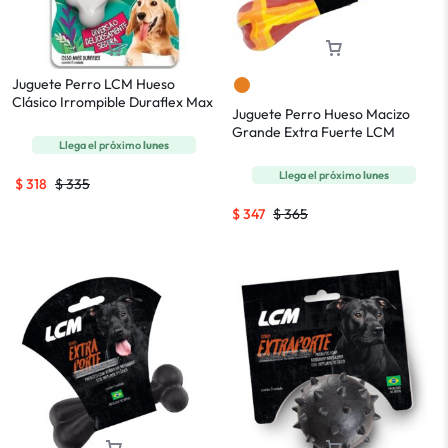
Juguete Perro LCM Hueso
Clásico Irrompible Duraflex Max
Juguete Perro Hueso Macizo
Grande Extra Fuerte LCM
Llega el próximo
lunes
Llega el próximo
lunes
$
318
$
335
$
347
$
365