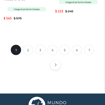
Llega el próximo
lunes
Llega el próximo
lunes
$
233
$
245
$
565
$
595
1
2
3
4
5
6
7