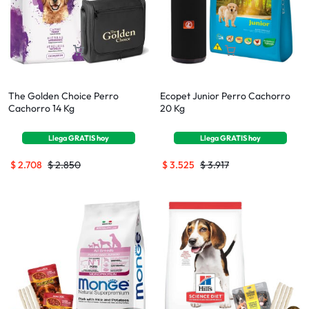
The Golden Choice Perro
Ecopet Junior Perro Cachorro
Cachorro 14 Kg
20 Kg
Llega
GRATIS
hoy
Llega
GRATIS
hoy
$
2.708
$
2.850
$
3.525
$
3.917