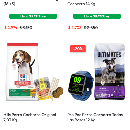
(18 +3)
Cachorro 14 Kg
Llega
GRATIS
hoy
Llega
GRATIS
hoy
$
2.974
$
3.130
$
2.708
$
2.850
-20%
Hills Perro Cachorro Original
Pro Pac Perro Cachorro Todas
7,03 Kg
Las Razas 12 Kg