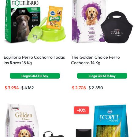
Equilibrio Perro Cachorro Todas
The Golden Choice Perro
las Razas 18 Kg
Cachorro 14 Kg
Llega
GRATIS
hoy
Llega
GRATIS
hoy
$
3.954
$
4.162
$
2.708
$
2.850
-10%