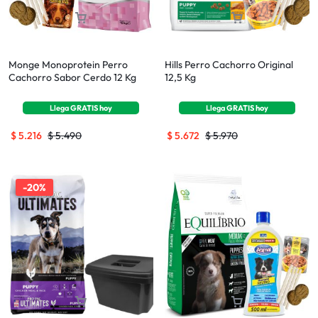
Monge Monoprotein Perro
Hills Perro Cachorro Original
Cachorro Sabor Cerdo 12 Kg
12,5 Kg
Llega
GRATIS
hoy
Llega
GRATIS
hoy
$
5.216
$
5.490
$
5.672
$
5.970
-20%