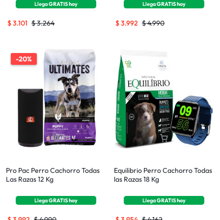
Llega
GRATIS
hoy
Llega
GRATIS
hoy
$
3.101
$
3.264
$
3.992
$
4.990
-20%
Pro Pac Perro Cachorro Todas
Equilibrio Perro Cachorro Todas
Las Razas 12 Kg
las Razas 18 Kg
Llega
GRATIS
hoy
Llega
GRATIS
hoy
$
3.992
$
4.990
$
3.954
$
4.162