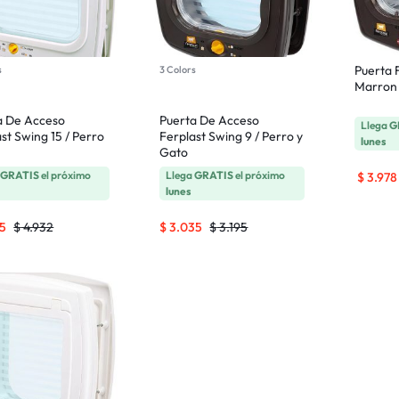
Puerta 
s
3 Colors
Marron
a De Acceso
Puerta De Acceso
Llega
G
st Swing 15 / Perro
Ferplast Swing 9 / Perro y
lunes
Gato
a
GRATIS
el próximo
Llega
GRATIS
el próximo
$
3.978
lunes
5
$
4.932
$
3.035
$
3.195