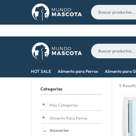
Nosotros
Contacto
MUNDO
LO
HOT SALE
Alimento para Perros
Alimento para G
MASCOTA
MEJOR
5 Result
Categorías
PARA
TU
Más Categorías
MASCOTA
Alimento Para Perros
Accesorios