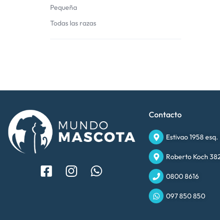
Pequeña
Todas las razas
Contacto
Estivao 1958 esq.
Roberto Koch 382
0800 8616
097 850 850