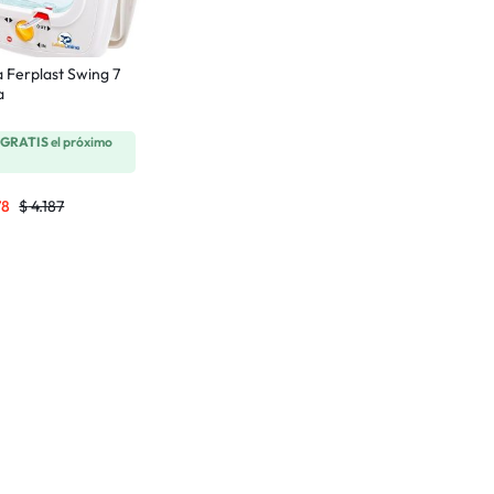
 Ferplast Swing 7
a
a
GRATIS
el próximo
78
$
4.187