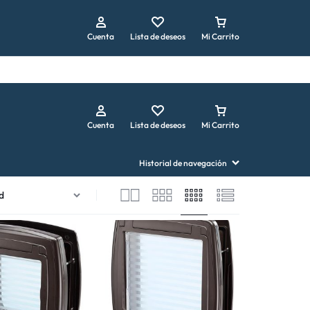
Repetir pedido
Cuenta
Lista de deseos
Mi Carrito
Cuenta
Lista de deseos
Mi Carrito
Historial de navegación