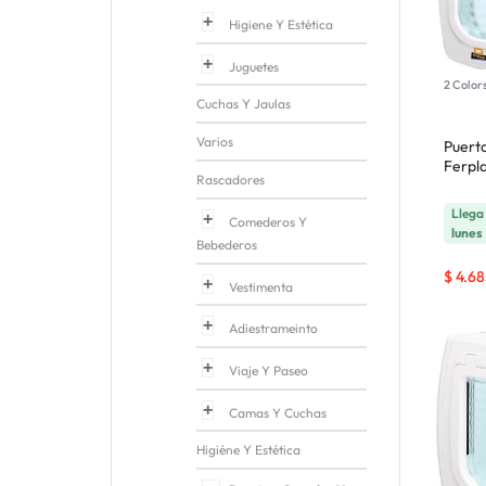
Higiene Y Estética
Juguetes
2 Color
Cuchas Y Jaulas
Varios
Puert
Ferpla
Rascadores
Lleg
Comederos Y
lunes
Bebederos
$
4.68
Vestimenta
Adiestrameinto
Viaje Y Paseo
Camas Y Cuchas
Higiéne Y Estética