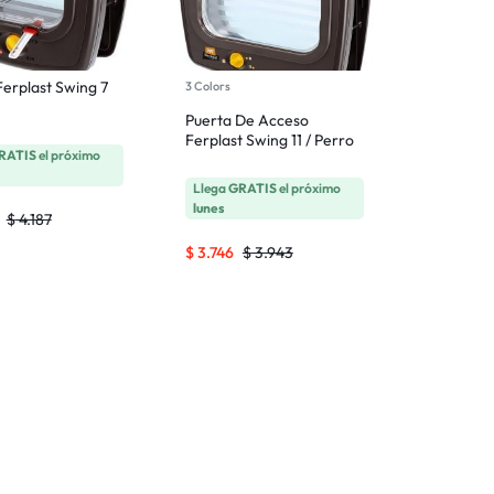
Ferplast Swing 7
3 Colors
Puerta De Acceso
Ferplast Swing 11 / Perro
RATIS
el próximo
Llega
GRATIS
el próximo
lunes
$
4.187
$
3.746
$
3.943