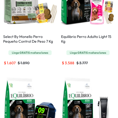
Select By Monello Perro
Equilibrio Perro Adulto Light 15
Pequeño Control De Peso 7 Kg
Kg
Llega
GRATIS
mañana
lunes
Llega
GRATIS
mañana
lunes
$
1.607
$
1.890
$
3.588
$
3.777