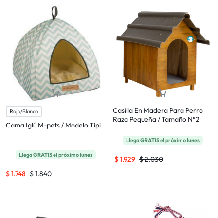
Casilla En Madera Para Perro
Rojo/Blanco
Raza Pequeña / Tamaño N°2
Cama Iglú M-pets / Modelo Tipi
Llega
GRATIS
el próximo
lunes
Llega
GRATIS
el próximo
lunes
$
1.929
$
2.030
$
1.748
$
1.840