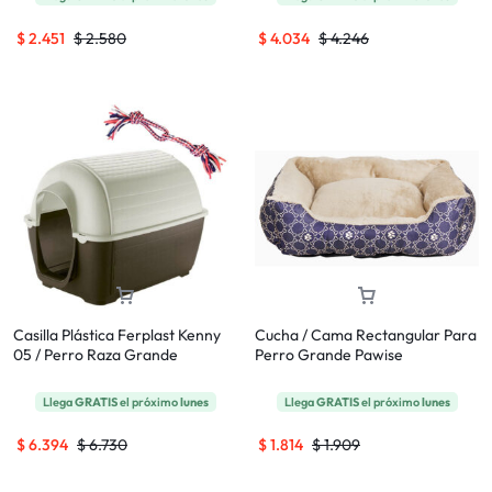
$
2.451
$
2.580
$
4.034
$
4.246
Casilla Plástica Ferplast Kenny
Cucha / Cama Rectangular Para
05 / Perro Raza Grande
Perro Grande Pawise
Llega
GRATIS
el próximo
lunes
Llega
GRATIS
el próximo
lunes
$
6.394
$
6.730
$
1.814
$
1.909