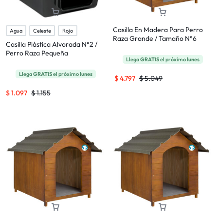
Casilla En Madera Para Perro
Agua
Celeste
Rojo
Raza Grande / Tamaño N°6
Casilla Plástica Alvorada N°2 /
Perro Raza Pequeña
Llega
GRATIS
el próximo
lunes
Llega
GRATIS
el próximo
lunes
$
4.797
$
5.049
$
1.097
$
1.155