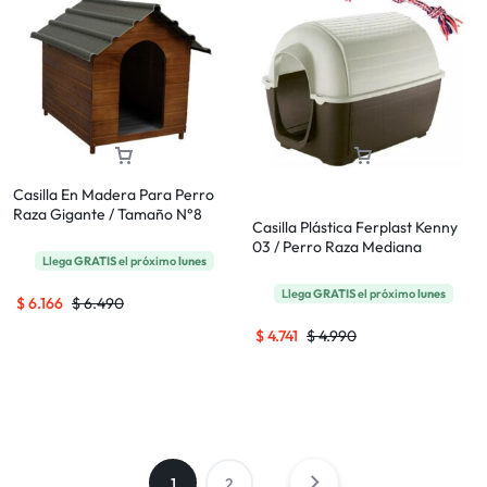
Casilla En Madera Para Perro
Raza Gigante / Tamaño N°8
Casilla Plástica Ferplast Kenny
03 / Perro Raza Mediana
Llega
GRATIS
el próximo
lunes
Llega
GRATIS
el próximo
lunes
$
6.166
$
6.490
$
4.741
$
4.990
1
2