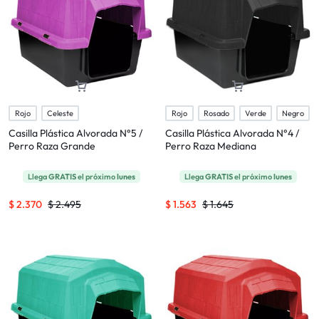
Rojo
Celeste
Rojo
Rosado
Verde
Negro
Casilla Plástica Alvorada N°5 /
Casilla Plástica Alvorada N°4 /
Perro Raza Grande
Perro Raza Mediana
Llega
GRATIS
el próximo
lunes
Llega
GRATIS
el próximo
lunes
$
2.370
$
2.495
$
1.563
$
1.645