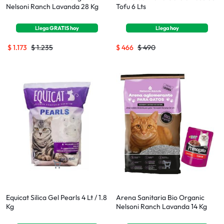
Nelsoni Ranch Lavanda 28 Kg
Tofu 6 Lts
Llega
GRATIS
hoy
Llega
hoy
$
1.173
$
1.235
$
466
$
490
Equicat Silica Gel Pearls 4 Lt / 1.8
Arena Sanitaria Bio Organic
Kg
Nelsoni Ranch Lavanda 14 Kg