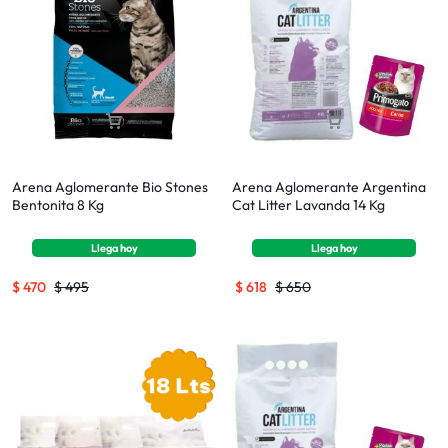
Arena Aglomerante Bio Stones
Arena Aglomerante Argentina
Bentonita 8 Kg
Cat Litter Lavanda 14 Kg
Llega
hoy
Llega
hoy
$
470
$
495
$
618
$
650