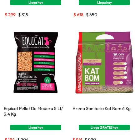
Llega
hoy
Llega
hoy
$
299
$
315
$
618
$
650
Equicat Pellet De Madera 5 Lt/
Arena Sanitaria Kat Bom 6 Kg
3,4 Kg
Llega
hoy
Llega
GRATIS
hoy
$
194
$
204
$
941
$
990