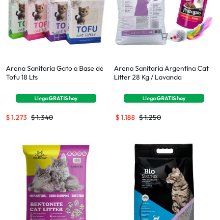
Arena Sanitaria Gato a Base de
Arena Sanitaria Argentina Cat
Tofu 18 Lts
Litter 28 Kg / Lavanda
Llega
GRATIS
hoy
Llega
GRATIS
hoy
$
1.273
$
1.340
$
1.188
$
1.250