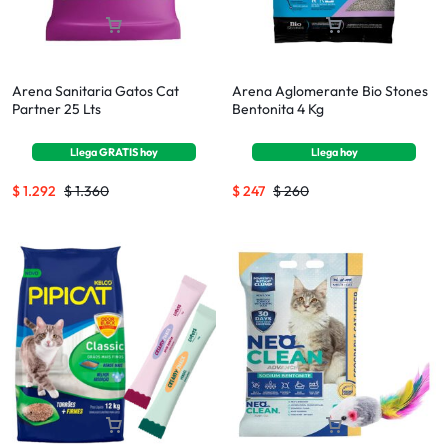
Arena Sanitaria Gatos Cat
Arena Aglomerante Bio Stones
Partner 25 Lts
Bentonita 4 Kg
Llega
GRATIS
hoy
Llega
hoy
$
1.292
$
1.360
$
247
$
260