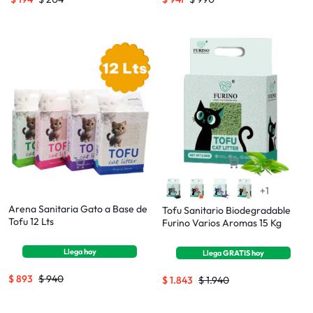
+1
Arena Sanitaria Gato a Base de
Tofu Sanitario Biodegradable
Tofu 12 Lts
Furino Varios Aromas 15 Kg
Llega
hoy
Llega
GRATIS
hoy
$
893
$
940
$
1.843
$
1.940