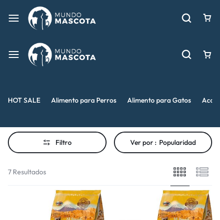
HOT SALE
Alimento para Perros
Alimento para Gatos
Acces
Filtro
Ver por :
Popularidad
7 Resultados