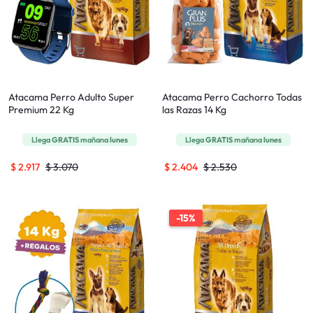
Atacama Perro Adulto Super
Atacama Perro Cachorro Todas
Premium 22 Kg
las Razas 14 Kg
Llega
GRATIS
mañana
lunes
Llega
GRATIS
mañana
lunes
$
2.917
$
3.070
$
2.404
$
2.530
-15%