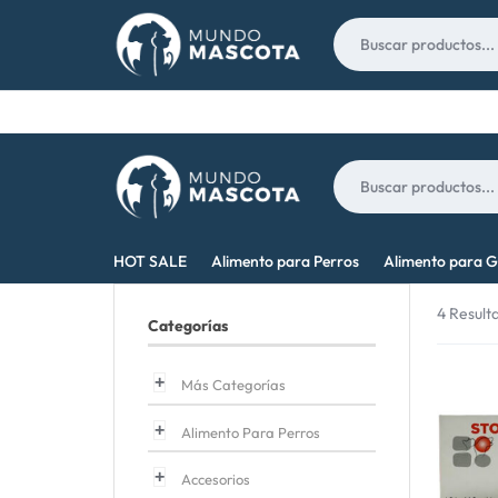
Nosotros
Contacto
MUNDO
LO
HOT SALE
Alimento para Perros
Alimento para G
MASCOTA
MEJOR
4 Result
Categorías
PARA
TU
Más Categorías
MASCOTA
Alimento Para Perros
Accesorios