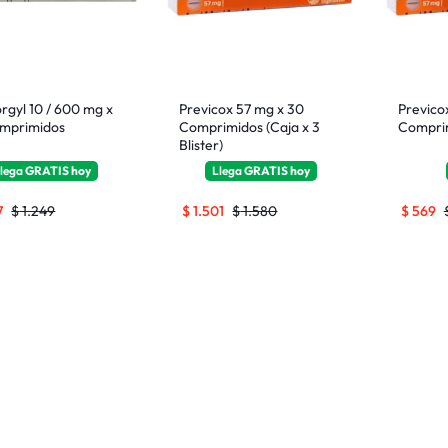
rgyl 10 / 600 mg x
Previcox 57 mg x 30
Previco
mprimidos
Comprimidos (Caja x 3
Comprim
Blister)
lega
GRATIS
hoy
Llega
GRATIS
hoy
7
$
1.249
$
1.501
$
1.580
$
569