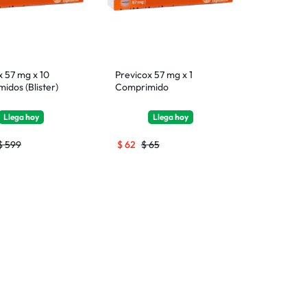
x 57 mg x 10
Previcox 57 mg x 1
idos (Blister)
Comprimido
Llega
hoy
Llega
hoy
$
599
$
62
$
65