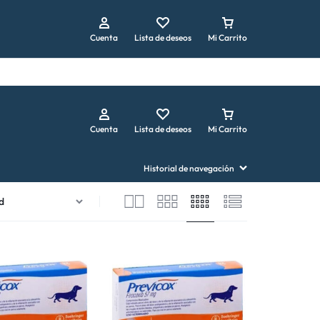
Repetir pedido
Cuenta
Lista de deseos
Mi Carrito
Cuenta
Lista de deseos
Mi Carrito
Historial de navegación