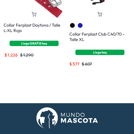
Collar Ferplast Daytona / Talle
L-XL Rojo
Collar Ferplast Club C40/70 –
Talle XL
Llega
GRATIS
hoy
Llega
hoy
$
1.226
$
1.290
$
577
$
607