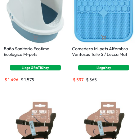
Baño Sanitario Ecotima
Comedero M-pets Alfombra
Ecológica M-pets
Ventosas Talle S / Lecca Mat
Llega
GRATIS
hoy
Llega
hoy
$
1.496
$
1.575
$
537
$
565