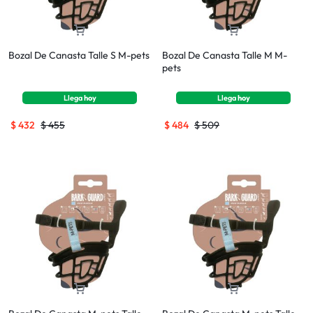
Bozal De Canasta Talle S M-pets
Bozal De Canasta Talle M M-
pets
Llega
hoy
Llega
hoy
$
432
$
455
$
484
$
509