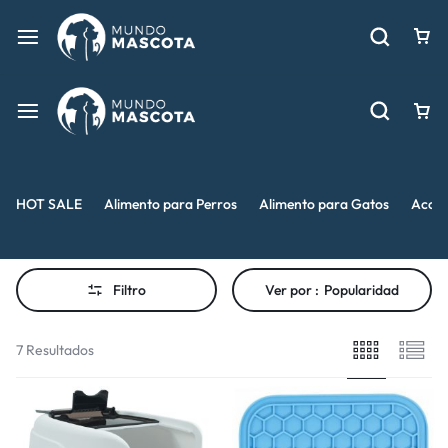
HOT SALE
Alimento para Perros
Alimento para Gatos
Acces
Filtro
Ver por :
Popularidad
7 Resultados