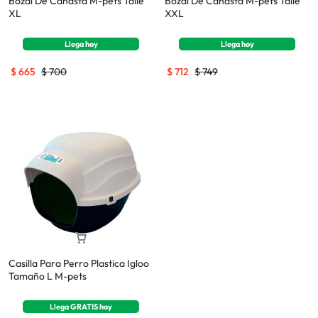
Bozal De Canasta M-pets Talle
Bozal De Canasta M-pets Talle
XL
XXL
Llega
hoy
Llega
hoy
$
665
$
700
$
712
$
749
Casilla Para Perro Plastica Igloo
Tamaño L M-pets
Llega
GRATIS
hoy