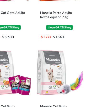
 Cat Gato Adulto
Monello Perro Adulto
Raza Pequeña 7 Kg
ega
GRATIS
hoy
Llega
GRATIS
hoy
0
$
3.600
$
1.273
$
1.340
 Cat Gato
Monello Cat Gato