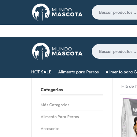
Nosotros
Contacto
MUNDO
LO
HOT SALE
Alimento para Perros
Alimento para G
MASCOTA
MEJOR
1–16 de 
Categorías
PARA
Más Categorías
TU
Alimento Para Perros
MASCOTA
Accesorios