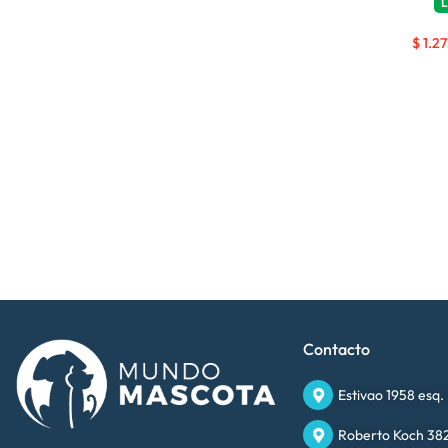
L
$
1.2
Contacto
Estivao 1958 esq.
Roberto Koch 382