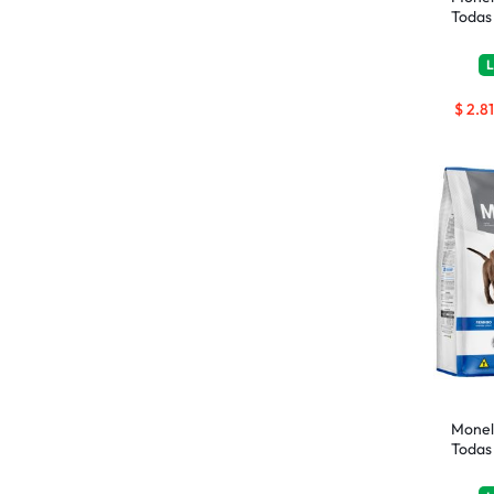
Todas 
L
$
2.8
Monel
Todas 