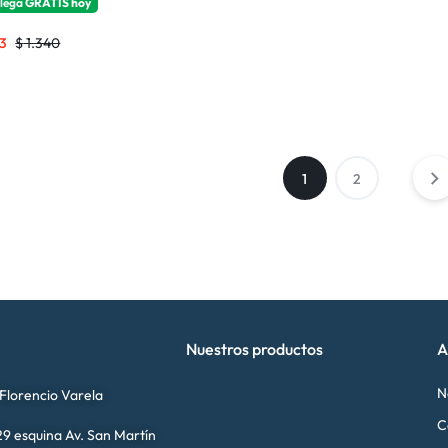
lega
GRATIS
hoy
73
$
1.340
1
2
Nuestros productos
A
N
 Florencio Varela
C
9 esquina Av. San Martín