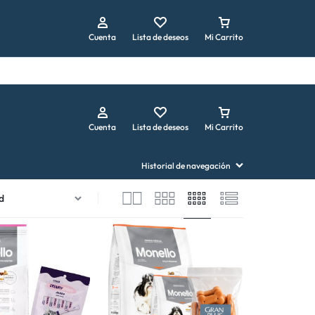
Repetir pedido
Cuenta
Lista de deseos
Mi Carrito
Cuenta
Lista de deseos
Mi Carrito
Historial de navegación