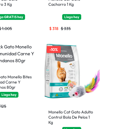
o 3 Kg
Cachorro 1 Kg
ega
GRATIS
hoy
Llega
hoy
$
1.005
$
318
$
335
-10%
ato Monello Bites
ad Carne Y
nos 80gr
Llega
hoy
125
Monello Cat Gato Adulto
Control Bola De Pelos 1
Kg