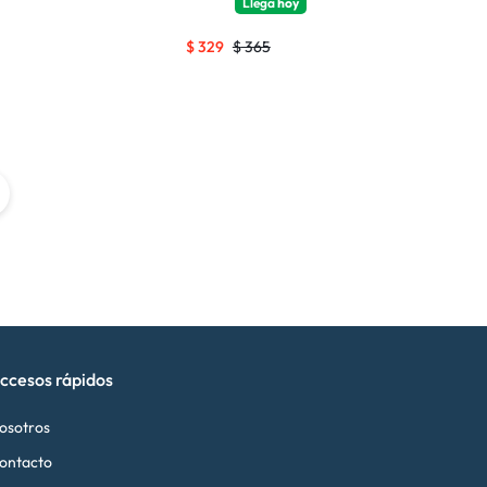
Llega
hoy
$
329
$
365
ccesos rápidos
osotros
ontacto