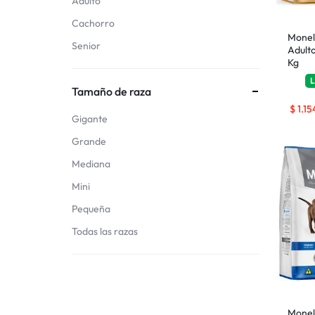
Adulto
Cachorro
Monel
Senior
Adult
Kg
L
Tamaño de raza
$
1.15
Gigante
Grande
Mediana
Mini
Pequeña
Todas las razas
Monel