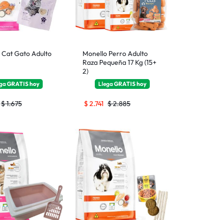
 Cat Gato Adulto
Monello Perro Adulto
Raza Pequeña 17 Kg (15+
2)
ega
GRATIS
hoy
Llega
GRATIS
hoy
$
1.675
$
2.741
$
2.885