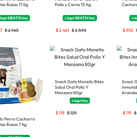
las Razas 17 Kg
Pollo y Carne 15 Kg
Cachorr
lega
GRATIS
hoy
Llega
GRATIS
hoy
Ll
17
$
2.965
$
2.461
$
2.590
$
955
Snack Gato Monello Bites
Snack G
Salud Oral Pollo Y
Inmunid
Manzana 80gr
Aranda
Llega
hoy
$
119
$
125
$
119
$
lo Perro Cachorro
las Razas 7 Kg