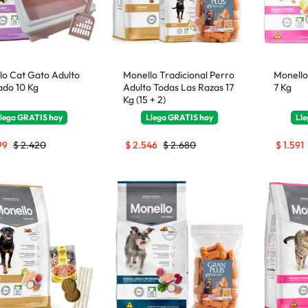
lo Cat Gato Adulto
Monello Tradicional Perro
Monello
ado 10 Kg
Adulto Todas Las Razas 17
7 Kg
Kg (15 + 2)
lega
GRATIS
hoy
Llega
GRATIS
hoy
Ll
99
$
2.420
$
2.546
$
2.680
$
1.591