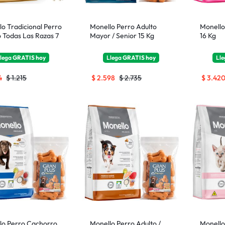
lo Tradicional Perro
Monello Perro Adulto
Monello
o Todas Las Razas 7
Mayor / Senior 15 Kg
16 Kg
lega
GRATIS
hoy
Llega
GRATIS
hoy
Ll
4
$
1.215
$
2.598
$
2.735
$
3.42
lo Perro Cachorro
Monello Perro Adulto /
Monello