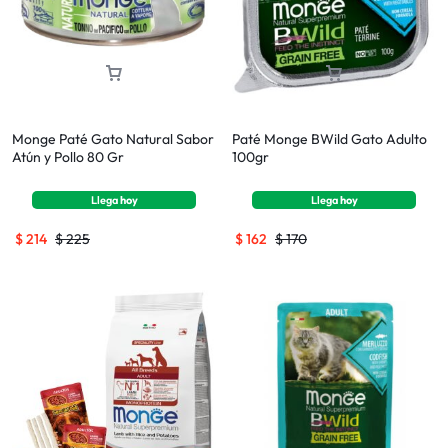
Monge Paté Gato Natural Sabor
Paté Monge BWild Gato Adulto
Atún y Pollo 80 Gr
100gr
Llega
hoy
Llega
hoy
$
214
$
225
$
162
$
170