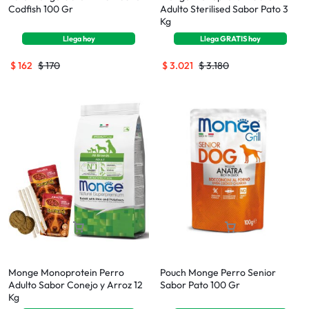
Codfish 100 Gr
Adulto Sterilised Sabor Pato 3
Kg
Llega
hoy
Llega
GRATIS
hoy
$
162
$
170
$
3.021
$
3.180
Monge Monoprotein Perro
Pouch Monge Perro Senior
Adulto Sabor Conejo y Arroz 12
Sabor Pato 100 Gr
Kg