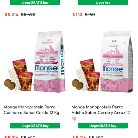
Llega
GRATIS
hoy
Llega
hoy
$
5.216
$
5.490
$
143
$
150
Monge Monoprotein Perro
Monge Monoprotein Perro
Cachorro Sabor Cerdo 12 Kg
Adulto Sabor Cerdo y Arroz 12
Kg
Llega
GRATIS
hoy
Llega
GRATIS
hoy
$
5.216
$
5.490
$
5.216
$
5.490