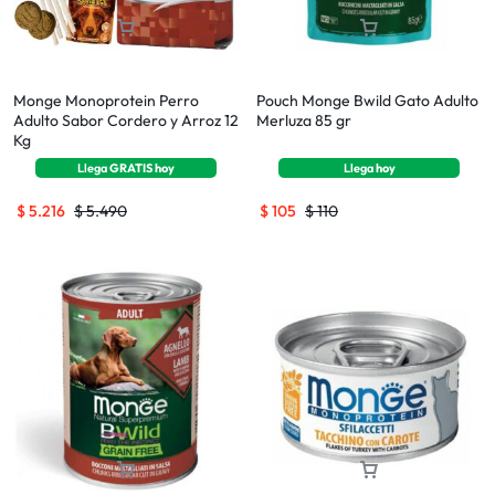
Monge Monoprotein Perro
Pouch Monge Bwild Gato Adulto
Adulto Sabor Cordero y Arroz 12
Merluza 85 gr
Kg
Llega
GRATIS
hoy
Llega
hoy
$
5.216
$
5.490
$
105
$
110