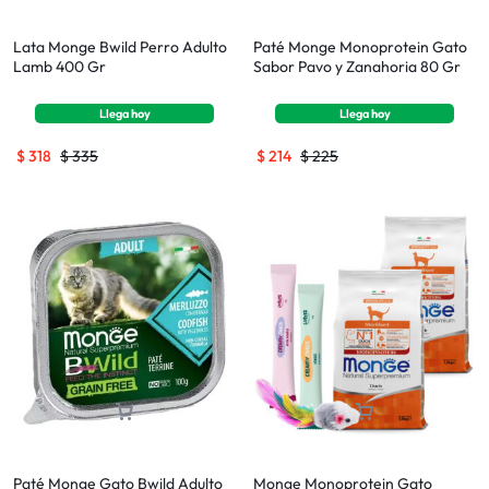
Lata Monge Bwild Perro Adulto
Paté Monge Monoprotein Gato
Lamb 400 Gr
Sabor Pavo y Zanahoria 80 Gr
Llega
hoy
Llega
hoy
$
318
$
335
$
214
$
225
Paté Monge Gato Bwild Adulto
Monge Monoprotein Gato