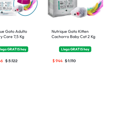
que Gato Adulto
Nutrique Gato Kitten
ry Care 7,5 Kg
Cachorro Baby Cat 2 Kg
lega
GRATIS
hoy
Llega
GRATIS
hoy
66
$
3.122
$
944
$
1.110