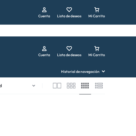
Repetir pedido
Cuenta
Lista de deseos
Mi Carrito
Cuenta
Lista de deseos
Mi Carrito
Historial de navegación