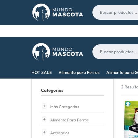
Nosotros
Contacto
MUNDO
LO
HOT SALE
Alimento para Perros
Alimento para G
MASCOTA
MEJOR
2 Result
Categorías
PARA
TU
Más Categorías
MASCOTA
Alimento Para Perros
Accesorios