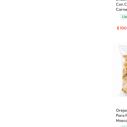
Con C
Carn
Lle
$
100
Oreja
Para 
Masco