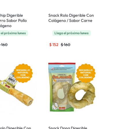
hip Digerible
Snack Rolo Digerible Con
rro Sabor Pollo
Colágeno / Sabor Carne
lágeno
 el próximo
lunes
Llega el próximo
lunes
$
160
$
152
$
160
olo Digerible Con
Snack Dona Digerible