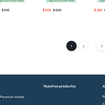
ga el próximo
lunes
Llega el próximo
lunes
Llega
$
510
$
504
$
530
$
285
1
2
Nuestros productos
A
N
 Florencio Varela
C