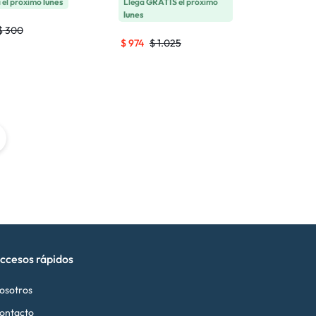
 el próximo
lunes
Llega
GRATIS
el próximo
lunes
$
300
$
974
$
1.025
ccesos rápidos
osotros
ontacto