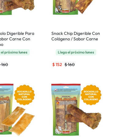
olo Digerible Para
Snack Chip Digerible Con
abor Carne Con
Colágeno / Sabor Carne
no
 el próximo
lunes
Llega el próximo
lunes
$
160
$
152
$
160