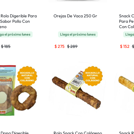
 Rolo Digerible Para
Orejas De Vaca 250 Gr
Snack C
 Sabor Pollo Con
Para Pe
eno
Con Co
ga el próximo
lunes
Llega el próximo
lunes
Llega
$
185
$
275
$
289
$
152
 Dona Digerible
Rolo Snack Con Colágeno
Snack R