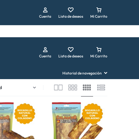
Repetir pedido
Cuenta
Lista de deseos
Mi Carrito
Cuenta
Lista de deseos
Mi Carrito
Historial de navegación