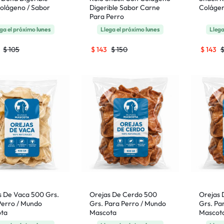
olágeno / Sabor
Digerible Sabor Carne
Colágen
e
Para Perro
ga el próximo
lunes
Llega el próximo
lunes
Llega
$
105
$
143
$
150
$
143
s De Vaca 500 Grs.
Orejas De Cerdo 500
Orejas 
Perro / Mundo
Grs. Para Perro / Mundo
Grs. Pa
ta
Mascota
Mascot