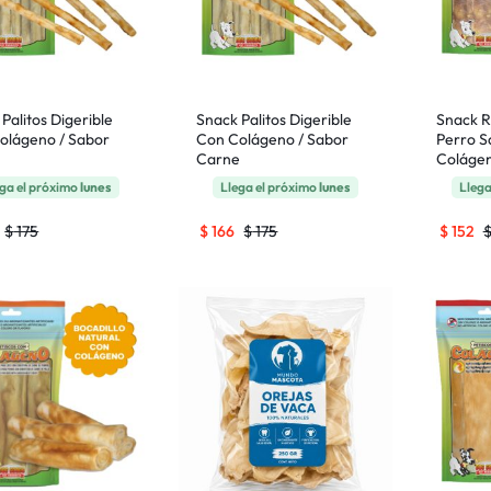
Palitos Digerible
Snack Palitos Digerible
Snack R
olágeno / Sabor
Con Colágeno / Sabor
Perro S
Carne
Coláge
ga el próximo
lunes
Llega el próximo
lunes
Llega
$
175
$
166
$
175
$
152