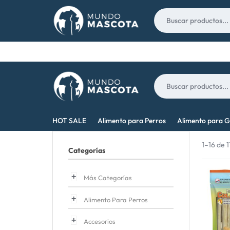
Nosotros
Contacto
MUNDO
LO
HOT SALE
Alimento para Perros
Alimento para G
MASCOTA
MEJOR
1–16 de 
Categorías
PARA
TU
Más Categorías
MASCOTA
Alimento Para Perros
Accesorios