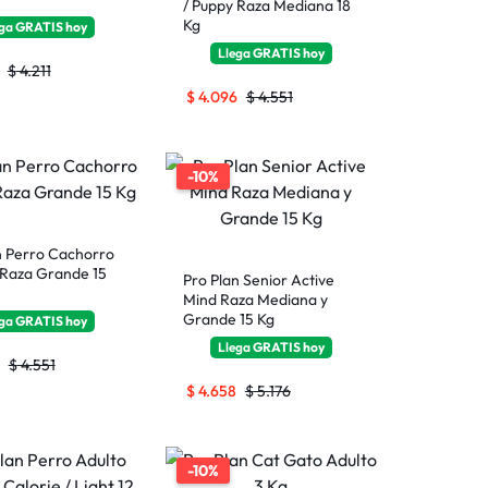
/ Puppy Raza Mediana 18
Kg
ega
GRATIS
hoy
Llega
GRATIS
hoy
$
4.211
$
4.096
$
4.551
-10%
n Perro Cachorro
 Raza Grande 15
Pro Plan Senior Active
Mind Raza Mediana y
Grande 15 Kg
ega
GRATIS
hoy
Llega
GRATIS
hoy
$
4.551
$
4.658
$
5.176
-10%