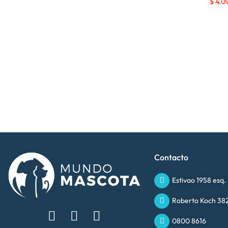
$
4.0
Contacto
Estivao 1958 esq.
Roberto Koch 382
0800 8616