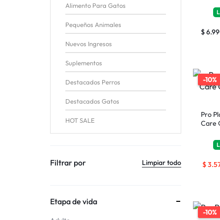
Alimento Para Gatos
L
Pequeños Animales
$
6.9
Nuevos Ingresos
Suplementos
-10%
Destacados Perros
Destacados Gatos
Pro Pl
HOT SALE
Care 
L
Filtrar por
Limpiar todo
$
3.5
Etapa de vida
-10%