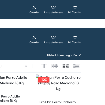
Repetir pedido
Cuenta
Lista de deseos
Mi Carrito
Cuenta
Lista de deseos
Mi Carrito
Historial de navegación
-10%
n Perro Adulto
diana 18 Kg
Pro Plan Perro Cachorro