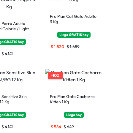
Pro Plan Cat Gato Adulto
3 Kg
n Perro Adulto
 Calorie / Light
Llega
GRATIS
hoy
ega
GRATIS
hoy
$
1.520
$
1.689
$
4.141
-10%
 Sensitive Skin
Pro Plan Gato Cachorro
12 Kg
Kitten 1 Kg
ega
GRATIS
hoy
Llega
hoy
$
4.141
$
584
$
649