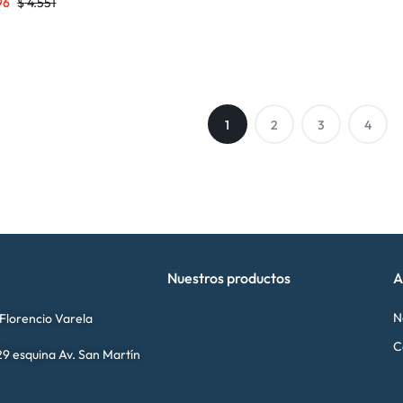
96
$
4.551
1
2
3
4
Nuestros productos
A
N
 Florencio Varela
C
9 esquina Av. San Martín