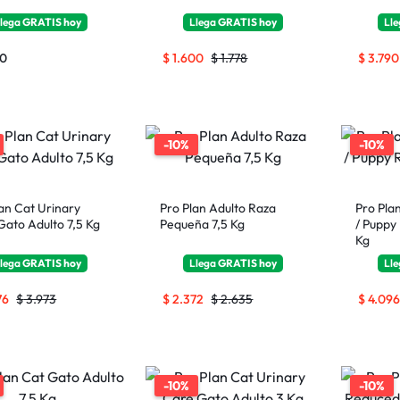
lega
GRATIS
hoy
Llega
GRATIS
hoy
Ll
90
$
1.600
$
1.778
$
3.790
-10%
-10%
an Cat Urinary
Pro Plan Adulto Raza
Pro Pla
Gato Adulto 7,5 Kg
Pequeña 7,5 Kg
/ Puppy
Kg
lega
GRATIS
hoy
Llega
GRATIS
hoy
Ll
76
$
3.973
$
2.372
$
2.635
$
4.096
-10%
-10%