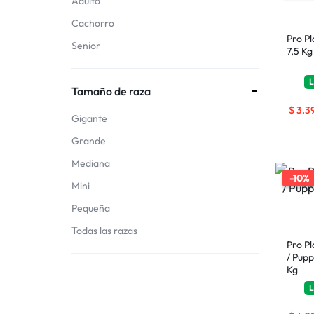
Adulto
Cachorro
Pro P
Senior
7,5 Kg
L
Tamaño de raza
$
3.3
Gigante
Grande
Mediana
-10%
Mini
Pequeña
Todas las razas
Pro P
/ Pup
Kg
L