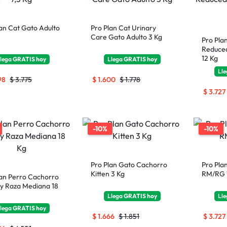
lan Cat Gato Adulto
Pro Plan Cat Urinary
Care Gato Adulto 3 Kg
Pro Pla
Reduced
12 Kg
lega
GRATIS
hoy
Llega
GRATIS
hoy
Ll
98
$
3.775
$
1.600
$
1.778
$
3.727
-10%
-10%
Pro Plan Gato Cachorro
Pro Plan
Kitten 3 Kg
RM/RG 
lan Perro Cachorro
py Raza Mediana 18
Llega
GRATIS
hoy
Ll
lega
GRATIS
hoy
$
1.666
$
1.851
$
3.727