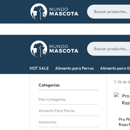
Nosotros
Contacto
MUNDO
LO
HOT SALE
Alimento para Perros
Alimento para G
MASCOTA
MEJOR
1–16 de 
Categorías
PARA
Más Categorías
TU
Alimento Para Perros
MASCOTA
Pro Pl
Accesorios
Raza 