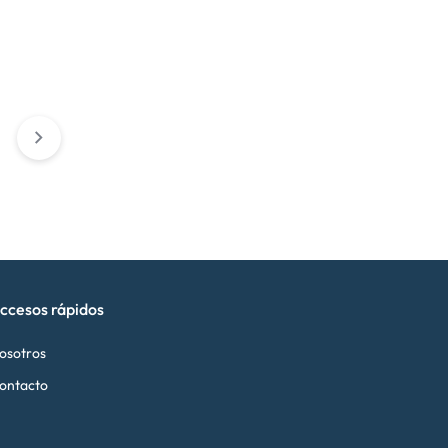
ccesos rápidos
osotros
ontacto