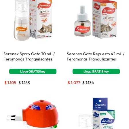
Serenex Spray Gato 70 mL /
Serenex Gato Repuesto 42 mL /
Feromonas Tranquilizantes
Feromonas Tranquilizantes
Llega
GRATIS
hoy
Llega
GRATIS
hoy
$
1.105
$
1.163
$
1.077
$
1.134