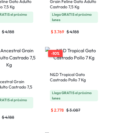
eline Gato Adulto
Grain Feline Gato Adulto
o 7,5 Kg
Castrado 7,5 Kg
RATIS
el próximo
Llega
GRATIS
el próximo
lunes
$
4.188
$
3.769
$
4.188
-10%
N&D Tropical Gato
Castrado Pollo 7 Kg
estral Grain
ulto Castrado 7,5
Llega
GRATIS
el próximo
lunes
RATIS
el próximo
$
2.778
$
3.087
$
4.188