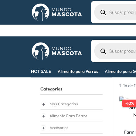
Nosotros
Contacto
MUNDO
LO
HOT SALE
Alimento para Perros
Alimento para G
MASCOTA
MEJOR
1–16 de 
Categorías
PARA
-10%
Más Categorías
TU
Alimento Para Perros
MASCOTA
Accesorios
Farmi