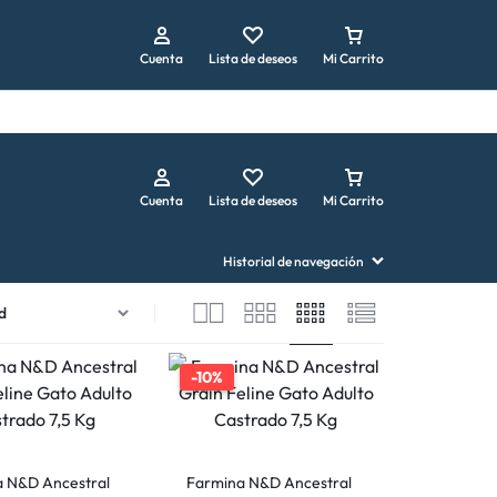
Repetir pedido
Cuenta
Lista de deseos
Mi Carrito
Cuenta
Lista de deseos
Mi Carrito
Historial de navegación
-10%
 N&D Ancestral
Farmina N&D Ancestral