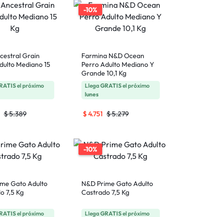
-10%
estral Grain
Farmina N&D Ocean
dulto Mediano 15
Perro Adulto Mediano Y
Grande 10,1 Kg
RATIS
el próximo
Llega
GRATIS
el próximo
lunes
$
5.389
$
4.751
$
5.279
-10%
me Gato Adulto
N&D Prime Gato Adulto
o 7,5 Kg
Castrado 7,5 Kg
RATIS
el próximo
Llega
GRATIS
el próximo