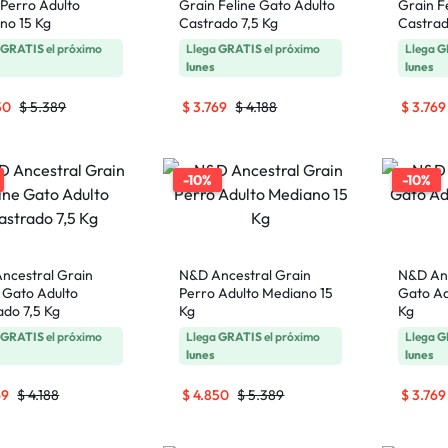
 Perro Adulto
Grain Feline Gato Adulto
Grain F
no 15 Kg
Castrado 7,5 Kg
Castrad
a
GRATIS
el próximo
Llega
GRATIS
el próximo
Llega
G
lunes
lunes
50
$
5.389
$
3.769
$
4.188
$
3.769
-10%
-10%
ncestral Grain
N&D Ancestral Grain
N&D Anc
e Gato Adulto
Perro Adulto Mediano 15
Gato Ad
ado 7,5 Kg
Kg
Kg
a
GRATIS
el próximo
Llega
GRATIS
el próximo
Llega
G
lunes
lunes
69
$
4.188
$
4.850
$
5.389
$
3.769