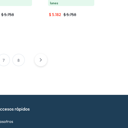
lunes
$
5.758
$
5.182
$
5.758
7
8
ccesos rápidos
osotros