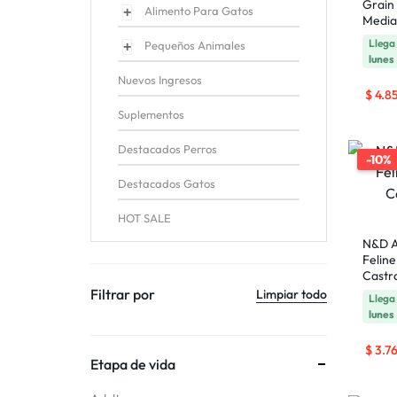
Grain
Alimento Para Gatos
Media
Lleg
Pequeños Animales
lunes
Nuevos Ingresos
$
4.8
Suplementos
Destacados Perros
-10%
Destacados Gatos
HOT SALE
N&D A
Felin
Castr
Filtrar por
Limpiar todo
Lleg
lunes
$
3.7
Etapa de vida