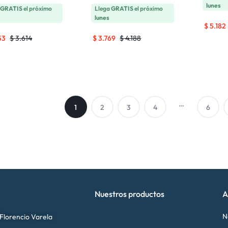
lunes
a
GRATIS
el próximo
Llega
GRATIS
el próximo
lunes
$
5.182
53
$
3.614
$
3.769
$
4.188
…
1
2
3
4
6
Nuestros productos
A
N
 Florencio Varela