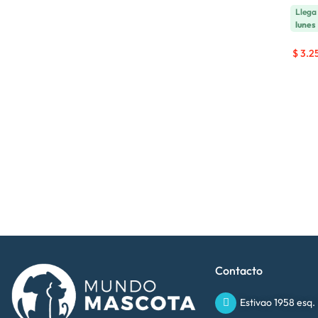
Lleg
lunes
$
3.2
Contacto
Estivao 1958 esq.