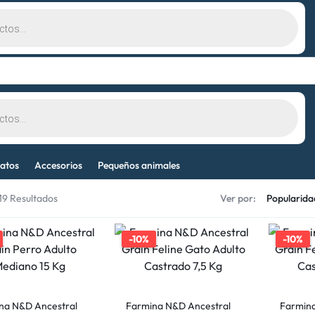
atos
Accesorios
Pequeños animales
119 Resultados
Ver por:
-10%
-10%
na N&D Ancestral
Farmina N&D Ancestral
Farmina