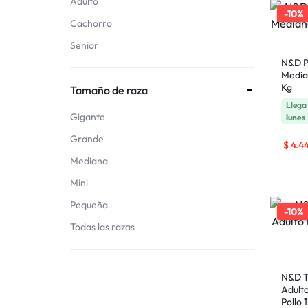
Adulto
-10%
Cachorro
Senior
N&D P
Media
Kg
Tamaño de raza
Lleg
Gigante
lunes
Grande
$
4.44
Mediana
Mini
Pequeña
-10%
Todas las razas
N&D T
Adult
Pollo 