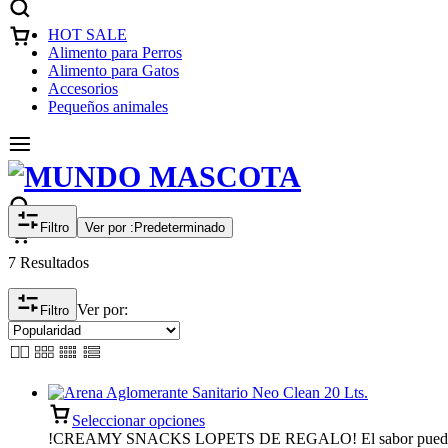
HOT SALE
Alimento para Perros
Alimento para Gatos
Accesorios
Pequeños animales
Filtro
Ver por :
Predeterminado
7 Resultados
Ver por:
Filtro
Seleccionar opciones
!CREAMY SNACKS LOPETS DE REGALO! El sabor puede no s