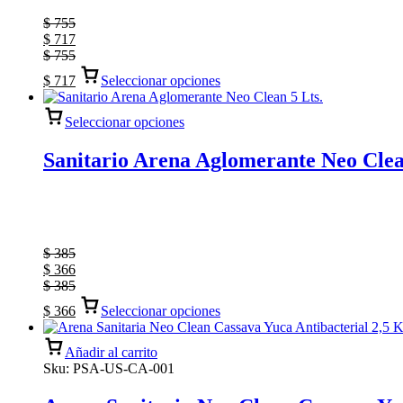
$
755
$
717
$
755
$
717
Seleccionar opciones
Seleccionar opciones
Sanitario Arena Aglomerante Neo Clea
$
385
$
366
$
385
$
366
Seleccionar opciones
Añadir al carrito
Sku:
PSA-US-CA-001