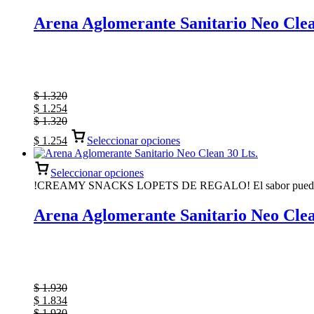
Arena Aglomerante Sanitario Neo Clea
$
1.320
$
1.254
$
1.320
$
1.254
Seleccionar opciones
Seleccionar opciones
!CREAMY SNACKS LOPETS DE REGALO! El sabor puede no s
Arena Aglomerante Sanitario Neo Clea
$
1.930
$
1.834
$
1.930