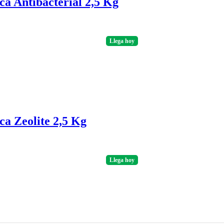
a Antibacterial 2,5 Kg
Llega
hoy
ca Zeolite 2,5 Kg
Llega
hoy