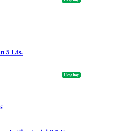
Llega
hoy
n 5 Lts.
Llega
hoy