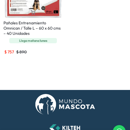
Pañales Entrenamiento
Omnican / Talle L – 60 x 60 cms
– 40 Unidades
Llega mañana
lunes
$
757
$
890