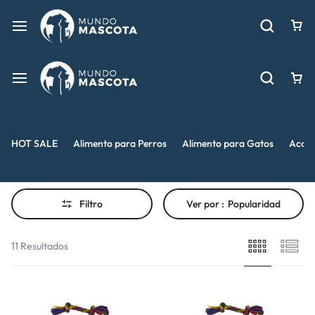
HOT SALE
Alimento para Perros
Alimento para Gatos
Acces
Filtro
Ver por :
Popularidad
11 Resultados