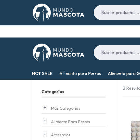
Nosotros
Contacto
MUNDO
LO
HOT SALE
Alimento para Perros
Alimento para G
MASCOTA
MEJOR
3 Result
Categorías
PARA
TU
Más Categorías
MASCOTA
Alimento Para Perros
Accesorios