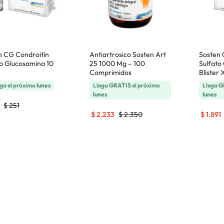
n CG Condroitín
Antiartrosico Sosten Art
Sosten 
to Glucosamina 10
25 1000 Mg – 100
Sulfato
Comprimidos
Blister
ga el próximo
lunes
Llega
GRATIS
el próximo
Llega
G
lunes
lunes
$
251
$
2.233
$
2.350
$
1.891