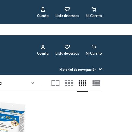
Repetir pedido
Cuenta
Lista de deseos
Mi Carrito
Cuenta
Lista de deseos
Mi Carrito
Historial de navegación