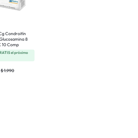
Cg Condroitín
 Glucosamina 8
 X 10 Comp
RATIS
el próximo
$
1.990